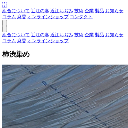
組合について
近江の麻
近江ちぢみ
技術
企業
製品
お知らせ
コラム
麻香
オンラインショップ
コンタクト
組合について
近江の麻
近江ちぢみ
技術
企業
製品
お知らせ
コラム
麻香
オンラインショップ
柿渋染め