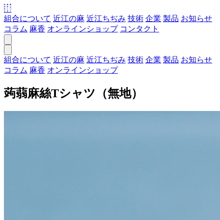
組合について
近江の麻
近江ちぢみ
技術
企業
製品
お知らせ
コラム
麻香
オンラインショップ
コンタクト
組合について
近江の麻
近江ちぢみ
技術
企業
製品
お知らせ
コラム
麻香
オンラインショップ
蒟蒻麻絲Tシャツ（無地）