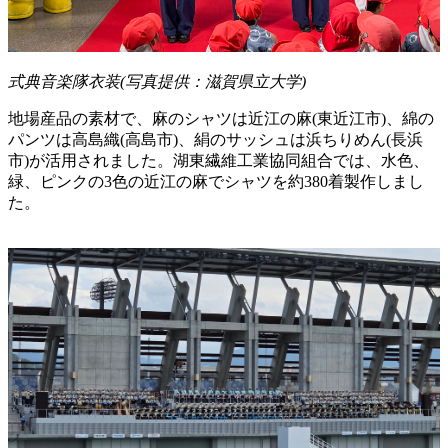
式典音楽隊衣装(写真提供：滋賀県立大学)
地場産品の素材で、麻のシャツは近江の麻(東近江市)、綿の
パンツは高島織(高島市)、絹のサッシュは浜ちりめん(長浜
市)が活用されました。湖東繊維工業協同組合では、水色、
緑、ピンクの3色の近江の麻でシャツを約380着製作しまし
た。