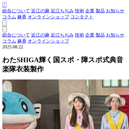
組合について
近江の麻
近江ちぢみ
技術
企業
製品
お知らせ
コラム
麻香
オンラインショップ
コンタクト
組合について
近江の麻
近江ちぢみ
技術
企業
製品
お知らせ
コラム
麻香
オンラインショップ
2025.08.22
わたSHIGA輝く国スポ・障スポ式典音
楽隊衣装製作