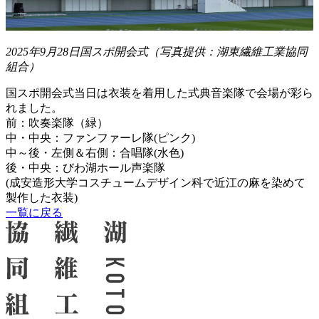
2025年9月28日国スポ開会式（写真提供：湖東繊維工業協同
組合）
国スポ開会式当日は衣装を着用した式典音楽隊で会場が彩ら
れました。
前：吹奏楽隊（緑）
中・中央：ファンファーレ隊(ピンク)
中～後・左側＆右側：合唱隊(水色)
後・中央：びわ湖ホール声楽隊
(成安造形大学コスチュームデザイン科で近江の麻を染めて
製作した衣装)
一覧に戻る